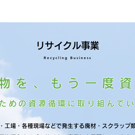
カーボンニュートラル
SDGs宣言
NEWS
採用情報
More...
リサイクル事業
Recycling Business
棄物を、もう一度資
ための資源循環に取り組んで
・工場・各種現場などで発生する廃材・スクラップ