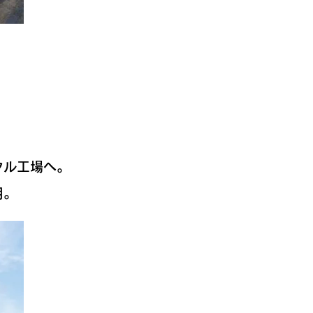
クル工場へ。
用。