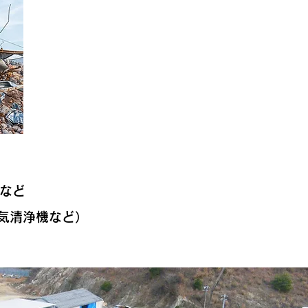
など
気清浄機など）