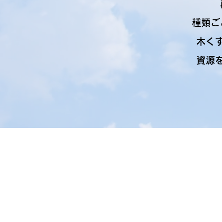
種類ご
木く
資源