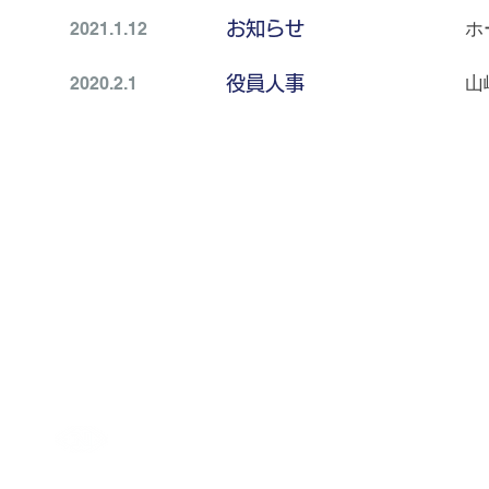
2021.1.12
​お知らせ
ホ
2020.2.1
​役員人事
山
事業内容
会社概要
採用情報
NEWS
カーボンニュートラル
・解体工事
・代表挨拶
・沿革
・土木工事
SDGs宣言
・会社概要
・産業廃棄物処理
・リサイクル事業
長崎工業株式会社
〒794-0101
愛媛