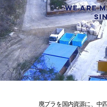
We are m
si
廃プラを国内資源に、中